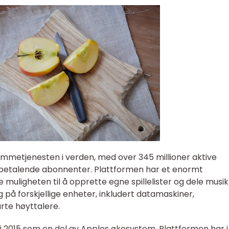
ømmetjenesten i verden, med over 345 millioner aktive
 betalende abonnenter. Plattformen har et enormt
e muligheten til å opprette egne spillelister og dele musi
g på forskjellige enheter, inkludert datamaskiner,
rte høyttalere.
 i 2015 som en del av Apples økosystem. Plattformen har 