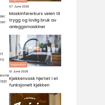
07. June 2026
Maskinførerkurs veien til
aler
trygg og lovlig bruk av
oer.
anleggsmaskiner
rt
dra
inspiration
01. June 2026
 evne
Kjøkkenvask hjertet i et
 opp
funksjonelt kjøkken