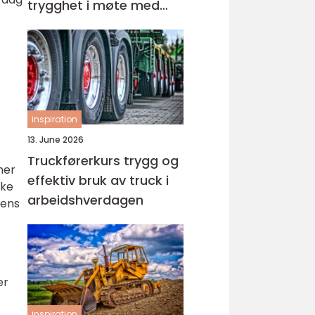
trygghet i møte med
barn og unge
inspiration
13. June 2026
Truckførerkurs trygg og
ner
effektiv bruk av truck i
nke
arbeidshverdagen
mens
er
inspiration