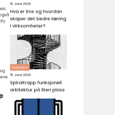
15. June 2026
sic.
Hva er lms og hvordan
 også
skaper det bedre læring
ify
i virksomheter?
inspiration
 og
15. June 2026
tene
Spiraltrapp funksjonell
arkitektur på liten plass
e