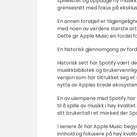
spillelister og oppdage ny musikk
grensesnitt med fokus på eksklusi
En annen forskjell er tilgjengelig
med noen av verdens største artis
Dette gir Apple Music en fordel fo
En historisk gjennomgang av ford
Historisk sett har Spotify vært
musikkbibliotek og brukervennlige
versjon som har tiltrukket seg et
nytte av Apples brede økosystem
En av ulempene med Spotify har 
til å spille av musikk i høy kval
sitt brukertall i et marked der Spo
I senere år har Apple Music begyn
innhold og fokusere på høy kvalit