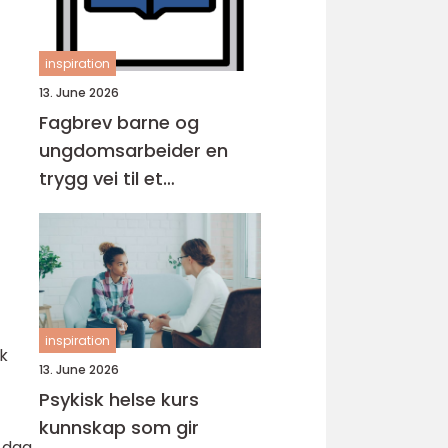
inspiration
13. June 2026
Fagbrev barne og
ungdomsarbeider en
trygg vei til et
meningsfullt yrke
inspiration
kk
13. June 2026
Psykisk helse kurs
kunnskap som gir
i dag