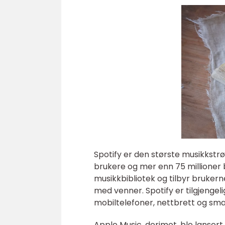
Spotify er den største musikkstr
brukere og mer enn 75 millioner
musikkbibliotek og tilbyr brukern
med venner. Spotify er tilgjengeli
mobiltelefoner, nettbrett og sma
Apple Music, derimot, ble lansert