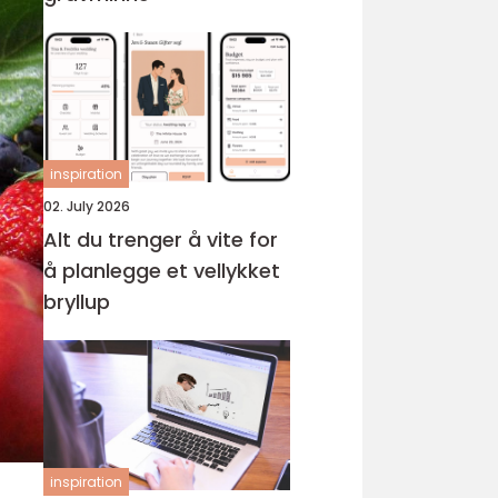
inspiration
02. July 2026
Alt du trenger å vite for
å planlegge et vellykket
bryllup
inspiration