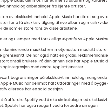
. Apple Music derimot, har et mer strukturert og kuratert
vt innhold og anbefalinger fra kjente artister.
heten av eksklusivt innhold. Apple Music har sikret seg avt
ter for å få eksklusiv tilgang til nye album og musikkvide
r de som er store fans av disse artistene.
eler og ulemper med forskjellige «Spotify vs Apple Music»
 den dominerende musikkstrømmetjenesten med sitt store
 grensesnitt. De har også hatt en gratis, reklamefinansie
 stort antall brukere. På den annen side har Apple Music 
 og integrasjon med andre Apple-tjenester.
vært begrensninger på eksklusivt innhold og manglende
itet. Apple Music har derimot hatt utfordringer med å bygge
tify allerede har en solid posisjon.
t å utfordre Spotify ved å øke sin katalog med eksklusivt
et. Spotify har også reagert ved å forbedre sin egen