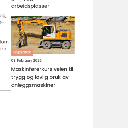
arbeidsplasser
lg,
e-
llom
ere
inspiration
08. February 2026
Maskinførerkurs veien til
trygg og lovlig bruk av
anleggsmaskiner