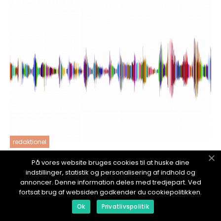
redaktionel
18. January 2024
På vores website bruges cookies til at huske dine
Bil og lyd - en lydopplevelse på fire hjul
indstillinger, statistik og personalisering af indhold og
annoncer. Denne information deles med tredjepart. Ved
fortsat brug af websiden godkender du cookiepolitikken.
Ok
Privatlivspolitik