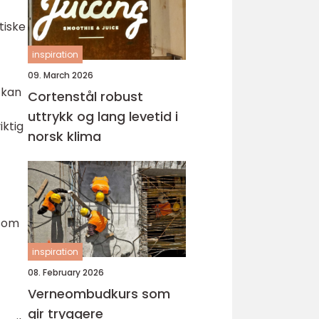
tiske
inspiration
09. March 2026
 kan
Cortenstål robust
uttrykk og lang levetid i
iktig
norsk klima
 som
inspiration
08. February 2026
Verneombudkurs som
gir tryggere