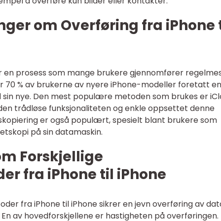
empel å overføre kun bilder eller kontakter.
nger om Overføring fra iPhone t
e er en prosess som mange brukere gjennomfører regelmes
ver 70 % av brukerne av nyere iPhone-modeller foretatt e
til sin nye. Den mest populære metoden som brukes er iC
den trådløse funksjonaliteten og enkle oppsettet denne
skopiering er også populært, spesielt blant brukere som
hetskopi på sin datamaskin.
om Forskjellige
r fra iPhone til iPhone
der fra iPhone til iPhone sikrer en jevn overføring av dat
 En av hovedforskjellene er hastigheten på overføringen.