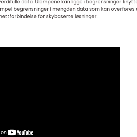
erdifulle data. Ulempene kan ligge i begrensninger knyttet
empel begrensninger i mengden data som kan overføres e
ternettforbindelse for skybaserte løsninger.