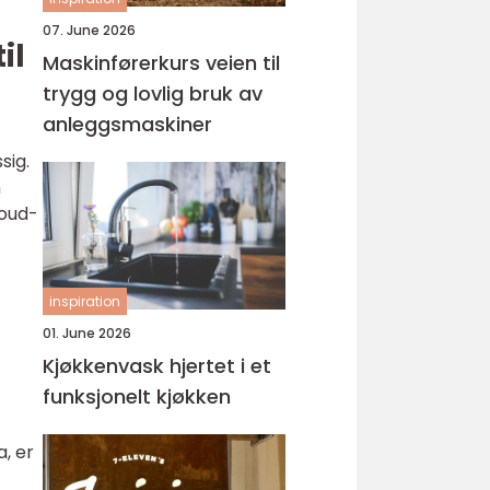
07. June 2026
il
Maskinførerkurs veien til
trygg og lovlig bruk av
anleggsmaskiner
sig.
n
loud-
inspiration
01. June 2026
Kjøkkenvask hjertet i et
funksjonelt kjøkken
a, er