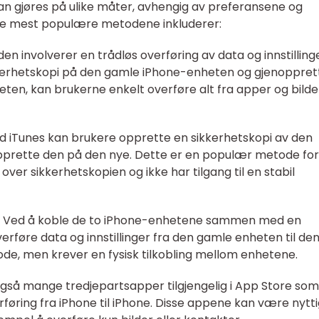
kan gjøres på ulike måter, avhengig av preferansene og
de mest populære metodene inkluderer:
en involverer en trådløs overføring av data og innstillinge
ikkerhetskopi på den gamle iPhone-enheten og gjenoppret
en, kan brukerne enkelt overføre alt fra apper og bilder
ed iTunes kan brukere opprette en sikkerhetskopi av den
prette den på den nye. Dette er en populær metode for
 over sikkerhetskopien og ikke har tilgang til en stabil
bel: Ved å koble de to iPhone-enhetene sammen med en
erføre data og innstillinger fra den gamle enheten til den
ode, men krever en fysisk tilkobling mellom enhetene.
også mange tredjepartsapper tilgjengelig i App Store som
erføring fra iPhone til iPhone. Disse appene kan være nytt