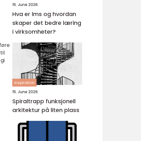
15. June 2026
Hva er lms og hvordan
skaper det bedre læring
i virksomheter?
-
rføre
il
gi
s
inspiration
15. June 2026
Spiraltrapp funksjonell
arkitektur på liten plass