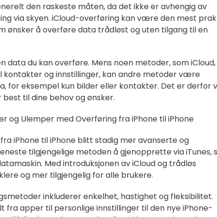
enerelt den raskeste måten, da det ikke er avhengig av
øring via skyen. iCloud-overføring kan være den mest prak
 ønsker å overføre data trådløst og uten tilgang til en
den data du kan overføre. Mens noen metoder, som iCloud,
til kontakter og innstillinger, kan andre metoder være
a, for eksempel kun bilder eller kontakter. Det er derfor v
best til dine behov og ønsker.
er og Ulemper med Overføring fra iPhone til iPhone
ra iPhone til iPhone blitt stadig mer avanserte og
n eneste tilgjengelige metoden å gjenopprette via iTunes,
 datamaskin. Med introduksjonen av iCloud og trådløs
lere og mer tilgjengelig for alle brukere.
metoder inkluderer enkelhet, hastighet og fleksibilitet.
 fra apper til personlige innstillinger til den nye iPhone-