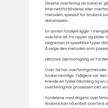
Direkte overføring via kabel er g
internettforbindelse eller overf
metoden, spesielt for brukere som
datamaskin.
En annen forskjell ligger i meng
overføre alt fra apper og bilder 
begrenset til spesifikke typer dat
å velge den metoden som passer 
Historisk Gjennomgang av Fordel
Over tid har overføringsmetoder f
brukervennlige. Tidligere var de
krevde en fysisk tilkobling og en
overføring har prosessen blitt enk
Fordelene med dagens overførings
Brukere kan nå enkelt overføre alt