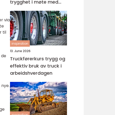
trygghet i møte med
barn og unge
r via
te
 til
inspiration
13. June 2026
 de
Truckførerkurs trygg og
effektiv bruk av truck i
arbeidshverdagen
 nye.
ige
inspiration