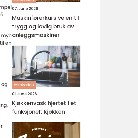
empel
07. June 2026
 å
Maskinførerkurs veien til
trygg og lovlig bruk av
anleggsmaskiner
r mye
il en
r og
inspiration
01. June 2026
Kjøkkenvask hjertet i et
ing,
funksjonelt kjøkken
er