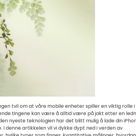
gen tvil om at våre mobile enheter spiller en viktig rolle i
rende tingene kan være å alltid være på jakt etter en led
en nyeste teknologien har det blitt mulig å lade din iPho
. I denne artikkelen vil vi dykke dypt ned i verden av
er, hvilke typer som finnes, kvantitative målinger, hvorda