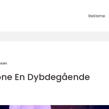
Reklame
nsen
hone En Dybdegående