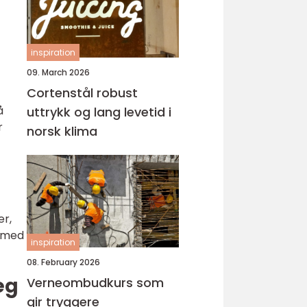
inspiration
09. March 2026
Cortenstål robust
å
uttrykk og lang levetid i
r
norsk klima
er,
e med
inspiration
08. February 2026
eg
Verneombudkurs som
gir tryggere