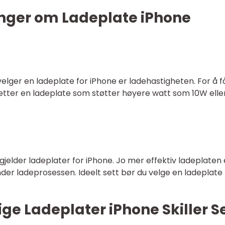
inger om Ladeplate iPhone
 velger en ladeplate for iPhone er ladehastigheten. For å f
e etter en ladeplate som støtter høyere watt som 10W elle
t gjelder ladeplater for iPhone. Jo mer effektiv ladeplaten 
nder ladeprosessen. Ideelt sett bør du velge en ladeplat
ige Ladeplater iPhone Skiller S