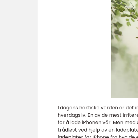
I dagens hektiske verden er det in
hverdagsliv. En av de mest irrite
for å lade iPhonen vår. Men med d
trådløst ved hjelp av en ladeplate
ladeplater for iPhone fra hva de 