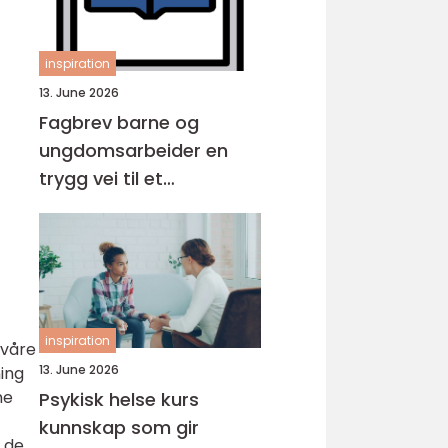
inspiration
13. June 2026
Fagbrev barne og
ungdomsarbeider en
trygg vei til et
meningsfullt yrke
inspiration
 våre
13. June 2026
ning
ne
Psykisk helse kurs
kunnskap som gir
n de