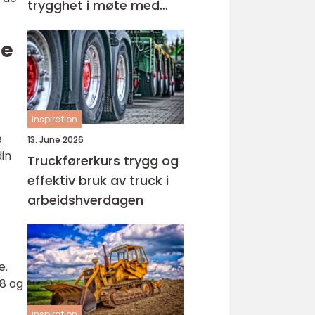
trygghet i møte med
barn og unge
ne
inspiration
e
13. June 2026
din
Truckførerkurs trygg og
effektiv bruk av truck i
arbeidshverdagen
e.
 8 og
inspiration