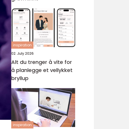
inspiration
02. July 2026
Alt du trenger å vite for
å planlegge et vellykket
bryllup
inspiration