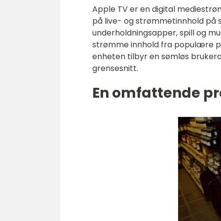
Apple TV er en digital mediestrø
på live- og strømmetinnhold på si
underholdningsapper, spill og mu
strømme innhold fra populære pl
enheten tilbyr en sømløs brukerop
grensesnitt.
En omfattende pr