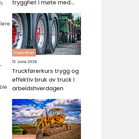
trygghet i møte med
o,
barn og unge
lere
inspiration
13. June 2026
-
Truckførerkurs trygg og
effektiv bruk av truck i
ble
arbeidshverdagen
inspiration