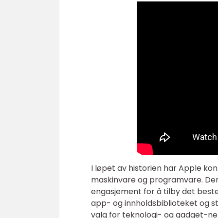
I løpet av historien har Apple ko
maskinvare og programvare. Den
engasjement for å tilby det best
app- og innholdsbiblioteket og st
valg for teknologi- og gadget-ne