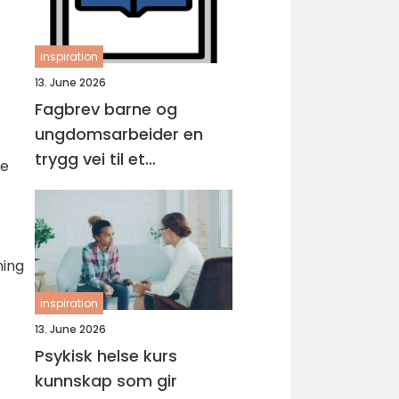
inspiration
13. June 2026
Fagbrev barne og
ungdomsarbeider en
trygg vei til et
re
meningsfullt yrke
ning
inspiration
13. June 2026
Psykisk helse kurs
kunnskap som gir