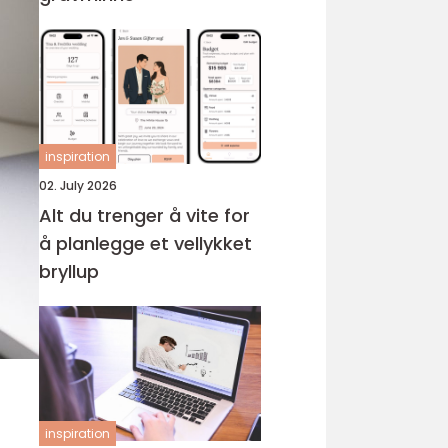
inspiration
02. July 2026
Alt du trenger å vite for
å planlegge et vellykket
bryllup
inspiration