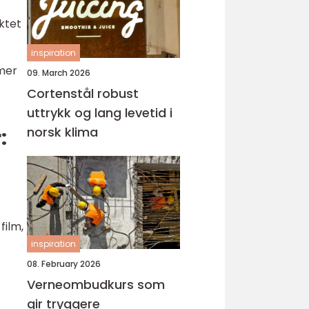
ktet
inspiration
 mer
09. March 2026
Cortenstål robust
uttrykk og lang levetid i
norsk klima
:
film,
inspiration
08. February 2026
Verneombudkurs som
gir tryggere