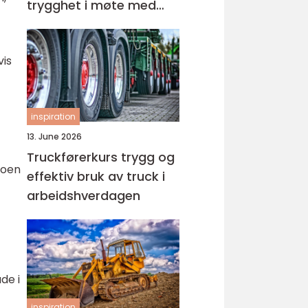
trygghet i møte med
barn og unge
vis
inspiration
13. June 2026
Truckførerkurs trygg og
noen
effektiv bruk av truck i
arbeidshverdagen
de i
inspiration