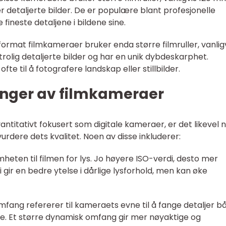
 detaljerte bilder. De er populære blant profesjonelle
fineste detaljene i bildene sine.
ormat filmkameraer bruker enda større filmruller, vanlig
trolig detaljerte bilder og har en unik dybdeskarphet.
e til å fotografere landskap eller stillbilder.
inger av filmkameraer
antitativt fokusert som digitale kameraer, er det likevel 
urdere dets kvalitet. Noen av disse inkluderer:
omheten til filmen for lys. Jo høyere ISO-verdi, desto mer
 gir en bedre ytelse i dårlige lysforhold, men kan øke
ang refererer til kameraets evne til å fange detaljer bå
e. Et større dynamisk omfang gir mer nøyaktige og