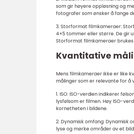
som gir høyere oppløsning og mer
fotografer som ønsker å fange de 
3. Storformat filmkameraer: Storf
4×5 tommer eller større. De gir u
Storformat filmkameraer brukes oft
Kvantitative mål
Mens filmkameraer ikke er like kv
målinger som er relevante for å v
1. ISO: ISO-verdien indikerer føls
lysfølsom er filmen. Høy ISO-verdi
kornetheten i bildene.
2. Dynamisk omfang: Dynamisk omf
lyse og mørke områder av et bild