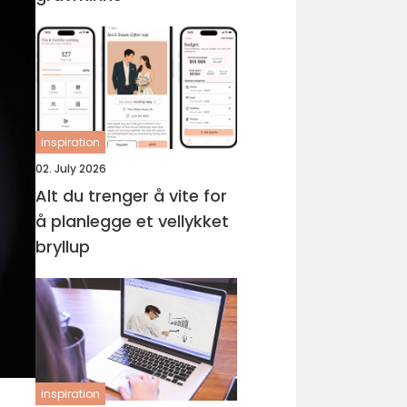
inspiration
02. July 2026
Alt du trenger å vite for
å planlegge et vellykket
bryllup
inspiration