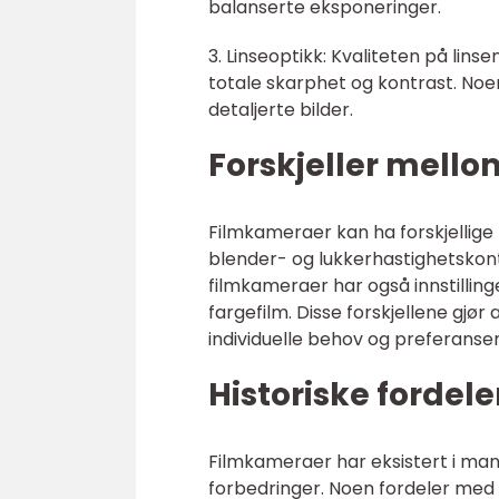
balanserte eksponeringer.
3. Linseoptikk: Kvaliteten på linse
totale skarphet og kontrast. Noen
detaljerte bilder.
Forskjeller mell
Filmkameraer kan ha forskjellige f
blender- og lukkerhastighetskontr
filmkameraer har også innstillinge
fargefilm. Disse forskjellene gjør
individuelle behov og preferanser
Historiske forde
Filmkameraer har eksistert i man
forbedringer. Noen fordeler med 