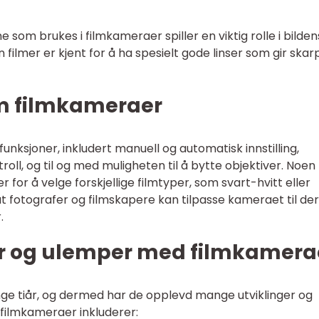
ne som brukes i filmkameraer spiller en viktig rolle i bilden
 filmer er kjent for å ha spesielt gode linser som gir skar
om filmkameraer
unksjoner, inkludert manuell og automatisk innstilling,
oll, og til og med muligheten til å bytte objektiver. Noen
r for å velge forskjellige filmtyper, som svart-hvitt eller
 at fotografer og filmskapere kan tilpasse kameraet til de
.
ler og ulemper med filmkamera
ge tiår, og dermed har de opplevd mange utviklinger og
filmkameraer inkluderer: