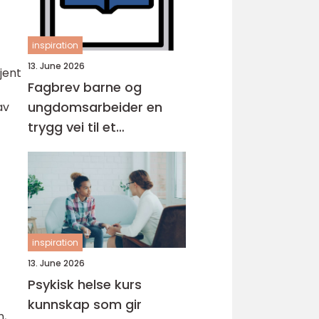
inspiration
13. June 2026
jent
Fagbrev barne og
ungdomsarbeider en
av
trygg vei til et
meningsfullt yrke
inspiration
13. June 2026
Psykisk helse kurs
kunnskap som gir
m,