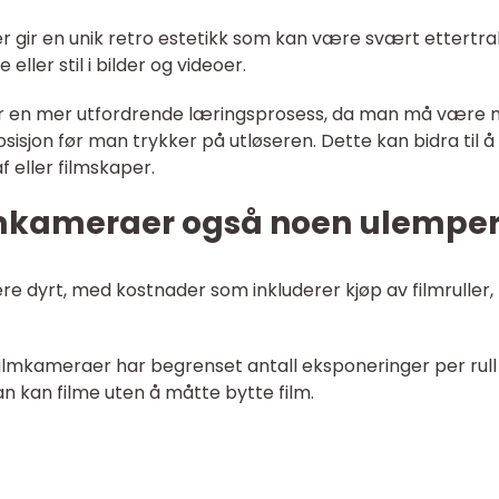
er gir en unik retro estetikk som kan være svært ettertra
ller stil i bilder og videoer.
 gir en mer utfordrende læringsprosess, da man må være
isjon før man trykker på utløseren. Dette kan bidra til å
f eller filmskaper.
ilmkameraer også noen ulemper
ære dyrt, med kostnader som inkluderer kjøp av filmruller,
ilmkameraer har begrenset antall eksponeringer per rull 
 kan filme uten å måtte bytte film.