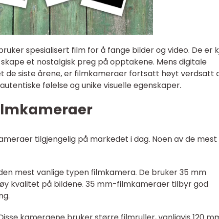
er spesialisert film for å fange bilder og video. De er k
l å skape et nostalgisk preg på opptakene. Mens digitale
de siste årene, er filmkameraer fortsatt høyt verdsatt 
 autentiske følelse og unike visuelle egenskaper.
filmkameraer
mkameraer tilgjengelig på markedet i dag. Noen av de mest
 den mest vanlige typen filmkamera. De bruker 35 mm
r høy kvalitet på bildene. 35 mm-filmkameraer tilbyr god
ng.
isse kameraene bruker større filmruller, vanligvis 120 m