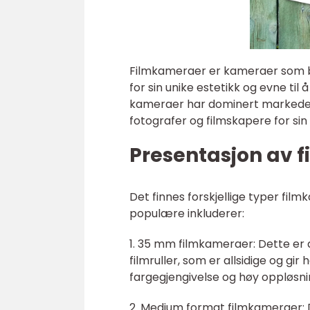
Filmkameraer er kameraer som bruk
for sin unike estetikk og evne ti
kameraer har dominert markedet 
fotografer og filmskapere for sin
Presentasjon av 
Det finnes forskjellige typer fil
populære inkluderer:
1. 35 mm filmkameraer: Dette er
filmruller, som er allsidige og gi
fargegjengivelse og høy oppløsni
2. Medium format filmkameraer: D