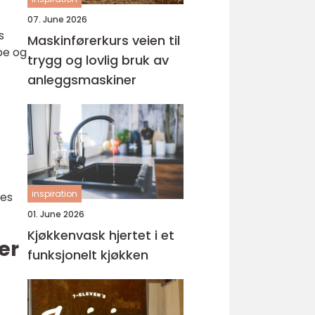
07. June 2026
s
Maskinførerkurs veien til
pe og
trygg og lovlig bruk av
anleggsmaskiner
inspiration
res
01. June 2026
Kjøkkenvask hjertet i et
er
funksjonelt kjøkken