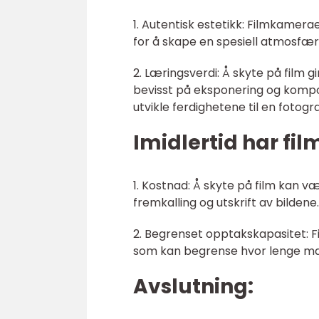
1. Autentisk estetikk: Filmkamera
for å skape en spesiell atmosfære e
2. Læringsverdi: Å skyte på film
bevisst på eksponering og kompos
utvikle ferdighetene til en fotogra
Imidlertid har f
1. Kostnad: Å skyte på film kan v
fremkalling og utskrift av bildene.
2. Begrenset opptakskapasitet: F
som kan begrense hvor lenge man
Avslutning: