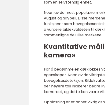
som en selvstendig enhet.
Noen av de mest populære merken
August og Skybell. Disse merkene e
funksjoner som bevegelsesdeteksjo
å vurdere bildekvaliteten til dø
sammenligne de ulike merkene.
Kvantitative mål
kamera»
For å bedømme en dørklokkes ytels
egenskaper. Noen av de viktigste 
bevegelsesdeteksjon. Bildekvalitet
der høyere tall indikerer bedre k
kameraet, og dette kan være vikti
Oppløsning er et annet viktig as