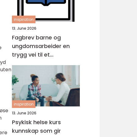
inspiration
13. June 2026
Fagbrev barne og
ungdomsarbeider en
e
trygg vei til et
lyd
meningsfullt yrke
 uten
inspiration
løse
13. June 2026
n
Psykisk helse kurs
kunnskap som gir
gere