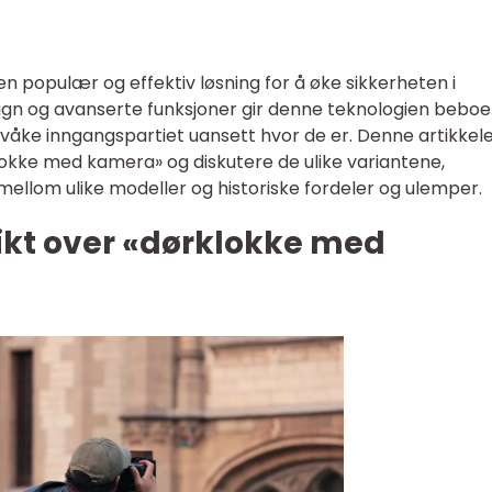
n populær og effektiv løsning for å øke sikkerheten i
ign og avanserte funksjoner gir denne teknologien beboe
ervåke inngangspartiet uansett hvor de er. Denne artikkele
klokke med kamera» og diskutere de ulike variantene,
r mellom ulike modeller og historiske fordeler og ulemper.
ikt over «dørklokke med