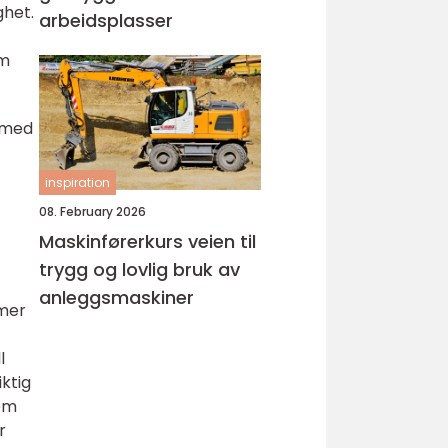
ghet.
arbeidsplasser
om
e med
inspiration
08. February 2026
Maskinførerkurs veien til
trygg og lovlig bruk av
anleggsmaskiner
 mer
l
ktig
som
r