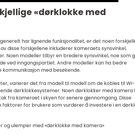
kjellige «dørklokke med
nerelt har lignende funksjonalitet, er det noen forskjell
av disse forskjellene inkluderer kameraets synsvinkel,
ter. Noen modeller tilbyr en bredere synsvinkel, noe som g
åde ved inngangspartiet. Andre modeller kan ha bedre
rere kommunikasjon med besøkende.
ter, varierer det fra modell til modell om de kobles til Wi-
sterende dørklokkesystemer. Noen dørklokker med kamera
tak fra kameraet i skyen for senere gjennomgang. Disse
 faktorer for brukere som vurderer å investere i en dørk
ler og ulemper med «dørklokke med kamera»