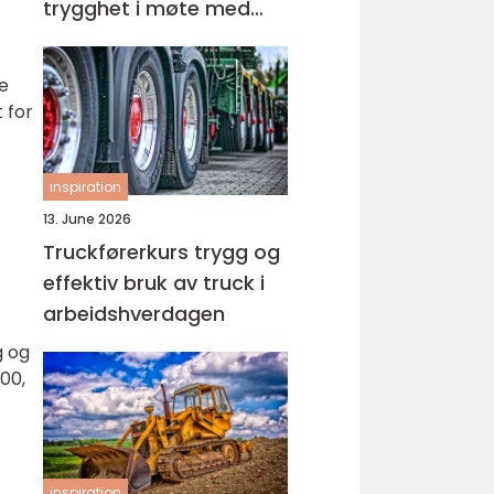
trygghet i møte med
barn og unge
te
 for
inspiration
13. June 2026
Truckførerkurs trygg og
effektiv bruk av truck i
arbeidshverdagen
g og
100,
inspiration