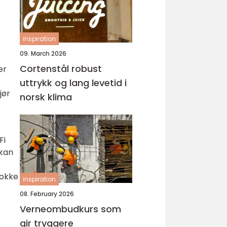
inspiration
09. March 2026
Cortenstål robust
er
uttrykk og lang levetid i
jør
norsk klima
Fi
 kan
lokke
inspiration
08. February 2026
Verneombudkurs som
gir tryggere