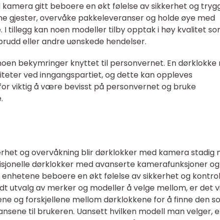
 kamera gitt beboere en økt følelse av sikkerhet og tryg
dne gjester, overvåke pakkeleveranser og holde øye med
tillegg kan noen modeller tilby opptak i høy kvalitet s
nnbrudd eller andre uønskede hendelser.
noen bekymringer knyttet til personvernet. En dørklokk
iteter ved inngangspartiet, og dette kan oppleves
for viktig å være bevisst på personvernet og bruke
.
erhet og overvåkning blir dørklokker med kamera stadig
isjonelle dørklokker med avanserte kamerafunksjoner og
 enhetene beboere en økt følelse av sikkerhet og kontrol
dt utvalg av merker og modeller å velge mellom, er det vi
ene og forskjellene mellom dørklokkene for å finne den 
sene til brukeren. Uansett hvilken modell man velger, e