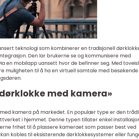
sert teknologi som kombinerer en tradisjonell dørklokk
ntegrasjon. Den lar brukerne se og kommunisere med
ia en mobilapp uansett hvor de befinner seg. Med toveis
e muligheten til å ha en virtuell samtale med besøkende
ngsdøren.
 «dørklokke med kamera»
er med kamera på markedet. En populær type er den tråd
ttverket i hjemmet. Denne typen tillater enkel installasjo
kerne frihet til å plassere kameraet som passer best ved
 kan kobles til eksisterende dørklokkesystemer eller fun