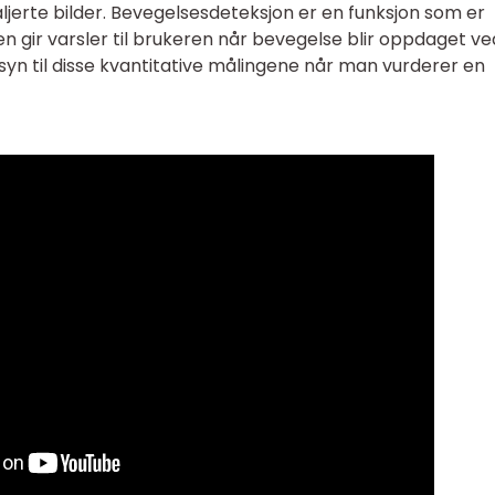
ljerte bilder. Bevegelsesdeteksjon er en funksjon som er
den gir varsler til brukeren når bevegelse blir oppdaget ve
nsyn til disse kvantitative målingene når man vurderer en