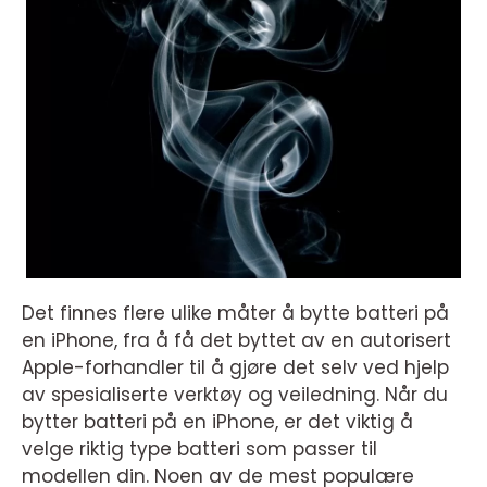
Det finnes flere ulike måter å bytte batteri på
en iPhone, fra å få det byttet av en autorisert
Apple-forhandler til å gjøre det selv ved hjelp
av spesialiserte verktøy og veiledning. Når du
bytter batteri på en iPhone, er det viktig å
velge riktig type batteri som passer til
modellen din. Noen av de mest populære