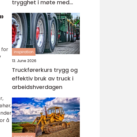
trygghet i møte med
barn og unge
»
 for
inspiration
v
13. June 2026
Truckførerkurs trygg og
effektiv bruk av truck i
arbeidshverdagen
r,
ehør,
under
or å
inspiration