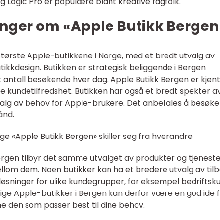
 Logic Pro er populære blant kreative fagfolk.
inger om «Apple Butikk Bergen
største Apple-butikkene i Norge, med et bredt utvalg av
kkdesign. Butikken er strategisk beliggende i Bergen
t antall besøkende hver dag. Apple Butikk Bergen er kjent
ye kundetilfredshet. Butikken har også et bredt spekter a
valg av behov for Apple-brukere. Det anbefales å besøke
ånd.
ige «Apple Butikk Bergen» skiller seg fra hverandre
ergen tilbyr det samme utvalget av produkter og tjeneste
llom dem. Noen butikker kan ha et bredere utvalg av tilb
løsninger for ulike kundegrupper, for eksempel bedriftsk
llige Apple-butikker i Bergen kan derfor være en god ide f
nne den som passer best til dine behov.