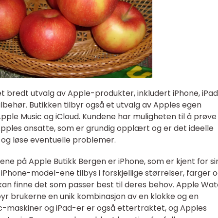
et bredt utvalg av Apple-produkter, inkludert iPhone, iPad
lbehør. Butikken tilbyr også et utvalg av Apples egen
ple Music og iCloud. Kundene har muligheten til å prøve
Apples ansatte, som er grundig opplært og er det ideelle
l og løse eventuelle problemer.
e på Apple Butikk Bergen er iPhone, som er kjent for si
iPhone-model-ene tilbys i forskjellige størrelser, farger 
e kan finne det som passer best til deres behov. Apple Wa
byr brukerne en unik kombinasjon av en klokke og en
-maskiner og iPad-er er også ettertraktet, og Apples