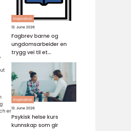
inspiration
13. June 2026
Fagbrev barne og
ungdomsarbeider en
trygg vei til et
,
meningsfullt yrke
 ut
n
inspiration
og
13. June 2026
tch er
Psykisk helse kurs
kunnskap som gir