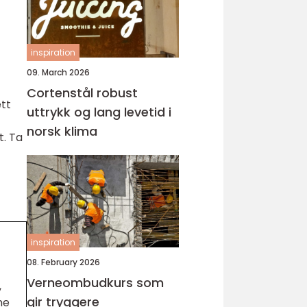
inspiration
09. March 2026
Cortenstål robust
ett
uttrykk og lang levetid i
norsk klima
t. Ta
inspiration
08. February 2026
Verneombudkurs som
,
gir tryggere
ne