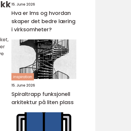
ikk
15. June 2026
Hva er lms og hvordan
skaper det bedre læring
i virksomheter?
ket,
 er
ve
inspiration
15. June 2026
Spiraltrapp funksjonell
arkitektur på liten plass