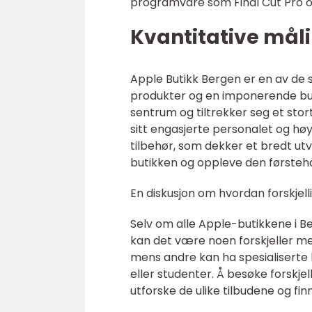
programvare som Final Cut Pro og
Kvantitative mål
Apple Butikk Bergen er en av de 
produkter og en imponerende buti
sentrum og tiltrekker seg et stor
sitt engasjerte personalet og hø
tilbehør, som dekker et bredt ut
butikken og oppleve den førsteh
En diskusjon om hvordan forskjell
Selv om alle Apple-butikkene i B
kan det være noen forskjeller me
mens andre kan ha spesialiserte 
eller studenter. Å besøke forskje
utforske de ulike tilbudene og fi