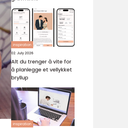
inspiration
02. July 2026
Alt du trenger å vite for
å planlegge et vellykket
bryllup
inspiration