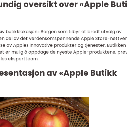
undig oversikt over «Apple But
iv butikklokasjon i Bergen som tilbyr et bredt utvalg av
r en del av det verdensomspennende Apple Store-nettver
se av Apples innovative produkter og tjenester. Butikken
r det er mulig å oppdage de nyeste Apple-produktene, prø
ples ekspertteam.
esentasjon av «Apple Butikk